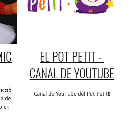
MIC
EL POT PETIT - 
CANAL DE YOUTUBE
cció 
Canal de YouTube del Pot Petit!!
a de 
b en 