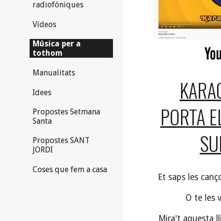
radiofòniques
Vídeos
Música per a
tothom
Manualitats
KARAO
Idees
PORTA EL
Propostes Setmana
Santa
SU
Propostes SANT
JORDI
Coses que fem a casa
Et saps les canç
O te les 
Mira't aquesta ll