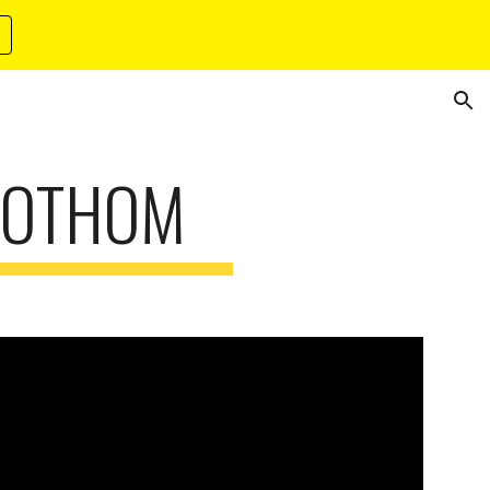
ion
 TOTHOM