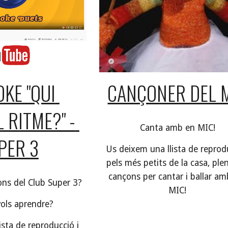
KE "QUI 
CANÇONER DEL 
 RITME?" - 
Canta amb en MIC!
PER 3
Us deixem una llista de reprodu
pels més petits de la casa, plen
cançons per cantar i ballar am
ons del Club Super 3?
MIC!
vols aprendre?
ista de reproducció i 