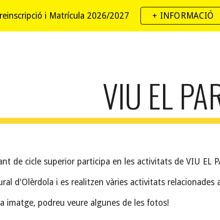
reinscripció i Matrícula 2026/2027
+ INFORMACIÓ
ip to main content
Skip to navigat
VIU EL PA
nt de cicle superior participa en les activitats de VIU EL 
ural d'Olèrdola i es realitzen vàries activitats relacionades
a imatge, podreu veure algunes de les fotos!