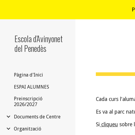
P
Sk
Escola d'Avinyonet
del Penedès
Pàgina d'Inici
ESPAI ALUMNES
Preinscripció
Cada curs l'aluma
2026/2027
Es va al parc nat
Documents de Centre
Si
cliqueu
sobre l
Organització