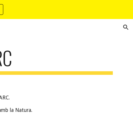
ion
RC
PARC.
 amb la Natura.